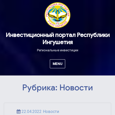
Инвестиционный портал Республики
Ингушетия
Региональные инвестиции
MENU
Рубрика:
Новости
Posted
Categories
22.04.2022
Новости