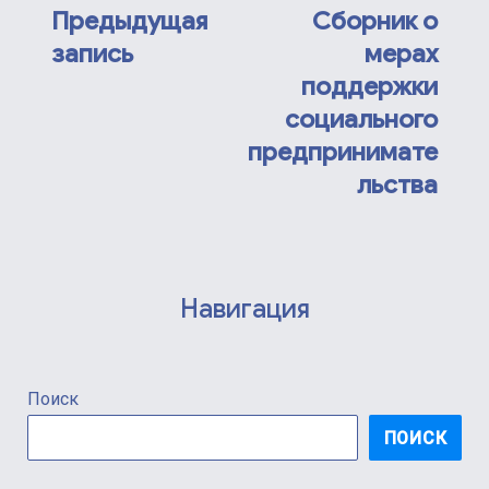
по
Предыдущая
Сборник о
Previous
Next
запись
мерах
post:
post:
записям
поддержки
социального
предпринимате
льства
Навигация
Поиск
ПОИСК