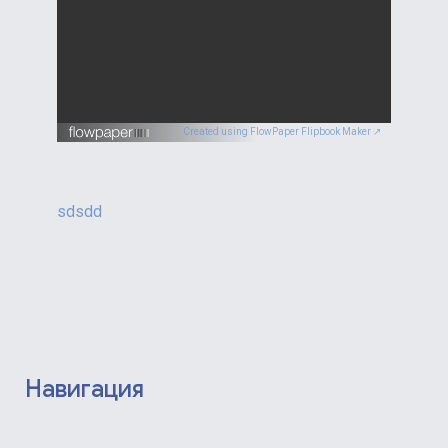
Created using FlowPaper Flipbook Maker ↗
sdsdd
Навигация